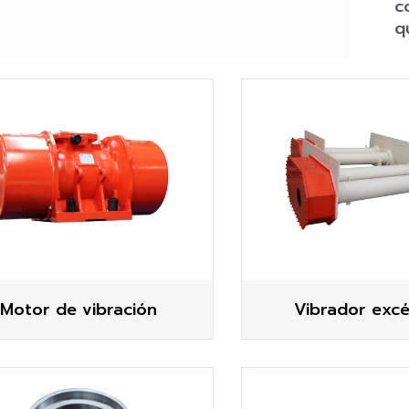
c
q
Motor de vibración
Vibrador excé