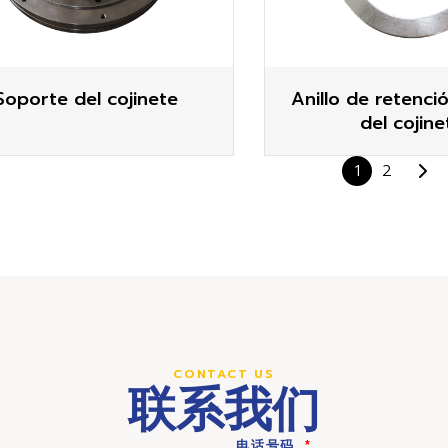
Soporte del cojinete
Anillo de retenci
del cojine
1
2
CONTACT US
联系我们
电话号码