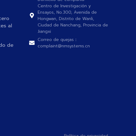
Centro de Investigación y
Ensayos, No.300, Avenida de
cero
Hongwan, Distrito de Wanli,
Ciudad de Nanchang, Provincia de
es al
Jiangxi
Correo de quejas：
ado de
complaint@nmsystems.cn
Política de privacidad