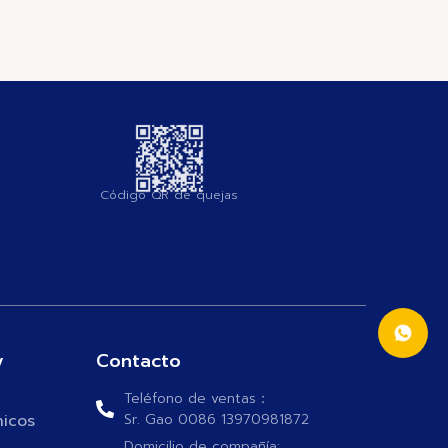
Código QR de quejas
y
Contacto
Teléfono de ventas：
nicos
Sr. Gao 0086 13970981872
Domicilio de compañía: