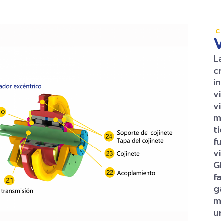
C
V
L
c
i
v
v
m
t
f
v
G
f
g
m
u