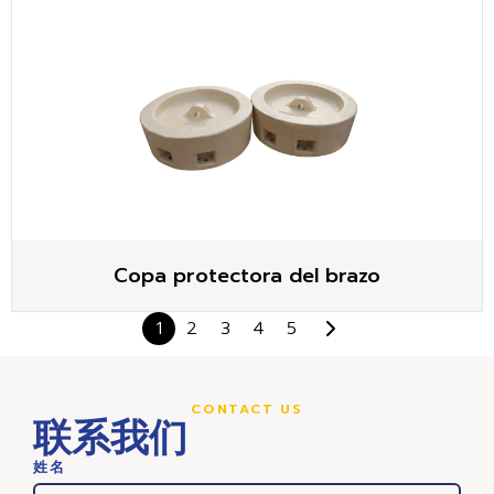
Copa protectora del brazo
1
2
3
4
5
CONTACT US
联系我们
姓名