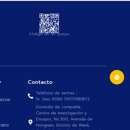
Código QR de quejas
y
Contacto
Teléfono de ventas：
nicos
Sr. Gao 0086 13970981872
Domicilio de compañía:
Centro de Investigación y
Ensayos, No.300, Avenida de
cero
Hongwan, Distrito de Wanli,