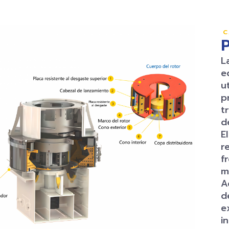
C
L
e
u
p
t
d
E
r
f
m
A
d
e
i