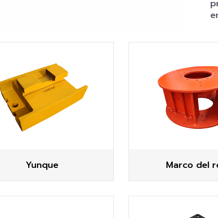
p
e
Yunque
Marco del r